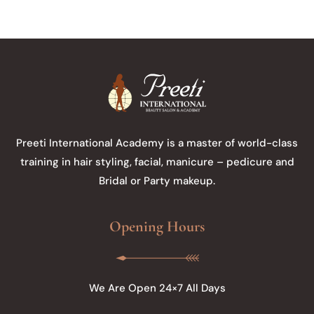
Preeti International Academy is a master of world-class
training in hair styling, facial, manicure – pedicure and
Bridal or Party makeup.
Opening Hours
We Are Open 24×7 All Days