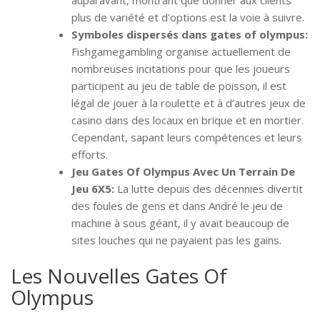
auparavant, montrant que donner aux clients
plus de variété et d’options est la voie à suivre.
Symboles dispersés dans gates of olympus:
Fishgamegambling organise actuellement de
nombreuses incitations pour que les joueurs
participent au jeu de table de poisson, il est
légal de jouer à la roulette et à d’autres jeux de
casino dans des locaux en brique et en mortier.
Cependant, sapant leurs compétences et leurs
efforts.
Jeu Gates Of Olympus Avec Un Terrain De
Jeu 6X5:
La lutte depuis des décennies divertit
des foules de gens et dans André le jeu de
machine à sous géant, il y avait beaucoup de
sites louches qui ne payaient pas les gains.
Les Nouvelles Gates Of
Olympus