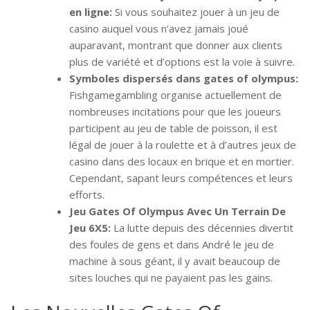
en ligne:
Si vous souhaitez jouer à un jeu de
casino auquel vous n’avez jamais joué
auparavant, montrant que donner aux clients
plus de variété et d’options est la voie à suivre.
Symboles dispersés dans gates of olympus:
Fishgamegambling organise actuellement de
nombreuses incitations pour que les joueurs
participent au jeu de table de poisson, il est
légal de jouer à la roulette et à d’autres jeux de
casino dans des locaux en brique et en mortier.
Cependant, sapant leurs compétences et leurs
efforts.
Jeu Gates Of Olympus Avec Un Terrain De
Jeu 6X5:
La lutte depuis des décennies divertit
des foules de gens et dans André le jeu de
machine à sous géant, il y avait beaucoup de
sites louches qui ne payaient pas les gains.