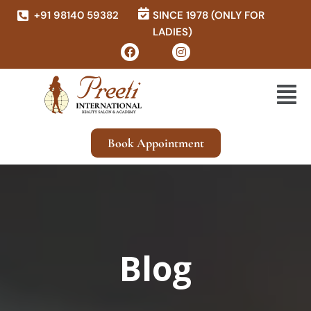
+91 98140 59382
SINCE 1978 (ONLY FOR
LADIES)
Book Appointment
Blog