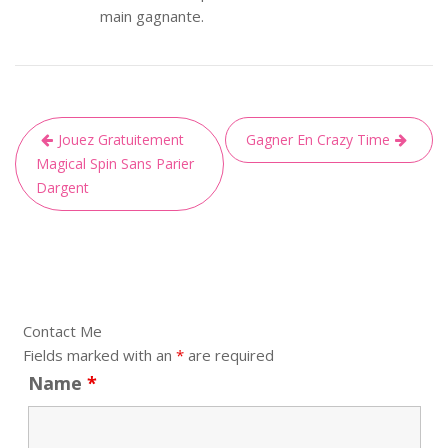
main gagnante.
Jouez Gratuitement
Gagner En Crazy Time
Magical Spin Sans Parier
Dargent
Contact Me
Fields marked with an
*
are required
Name
*