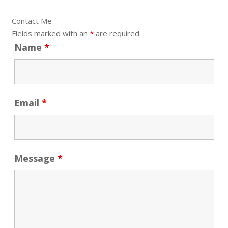
Contact Me
Fields marked with an
*
are required
Name
*
Email
*
Message
*