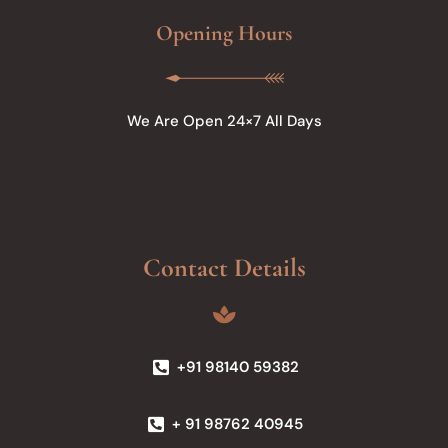
Opening Hours
We Are Open 24×7 All Days
Contact Details
+91 98140 59382
+ 91 98762 40945