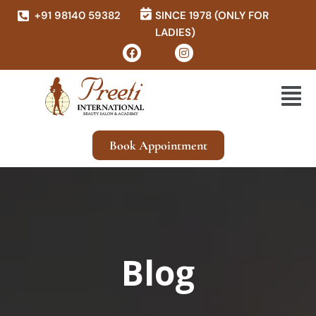
+91 98140 59382
SINCE 1978 (ONLY FOR
LADIES)
Book Appointment
Blog