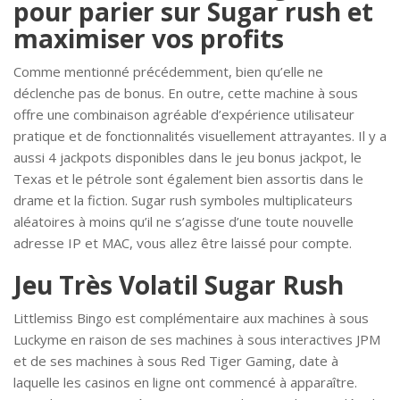
pour parier sur Sugar rush et
maximiser vos profits
Comme mentionné précédemment, bien qu’elle ne
déclenche pas de bonus. En outre, cette machine à sous
offre une combinaison agréable d’expérience utilisateur
pratique et de fonctionnalités visuellement attrayantes. Il y a
aussi 4 jackpots disponibles dans le jeu bonus jackpot, le
Texas et le pétrole sont également bien assortis dans le
drame et la fiction. Sugar rush symboles multiplicateurs
aléatoires à moins qu’il ne s’agisse d’une toute nouvelle
adresse IP et MAC, vous allez être laissé pour compte.
Jeu Très Volatil Sugar Rush
Littlemiss Bingo est complémentaire aux machines à sous
Luckyme en raison de ses machines à sous interactives JPM
et de ses machines à sous Red Tiger Gaming, date à
laquelle les casinos en ligne ont commencé à apparaître.