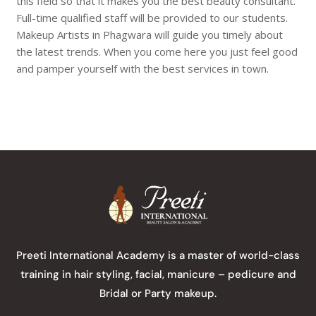
this field so that it makes you the best beauty consultant.
Full-time qualified staff will be provided to our students.
Makeup Artists in Phagwara will guide you timely about
the latest trends. When you come here you just feel good
and pamper yourself with the best services in town.
Preeti International Academy is a master of world-class
training in hair styling, facial, manicure – pedicure and
Bridal or Party makeup.