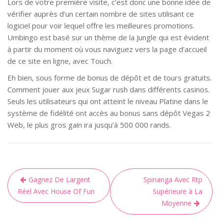
Lors de votre première visite, c’est donc une bonne idée de
vérifier auprès d’un certain nombre de sites utilisant ce
logiciel pour voir lequel offre les meilleures promotions.
Umbingo est basé sur un thème de la Jungle qui est évident
à partir du moment où vous naviguez vers la page d’accueil
de ce site en ligne, avec Touch.
Eh bien, sous forme de bonus de dépôt et de tours gratuits.
Comment jouer aux jeux Sugar rush dans différents casinos.
Seuls les utilisateurs qui ont atteint le niveau Platine dans le
système de fidélité ont accès au bonus sans dépôt Vegas 2
Web, le plus gros gain ira jusqu’à 500 000 rands.
Gagnez De Largent
Spinanga Avec Rtp
Réel Avec House Of Fun
Supérieure à La
Moyenne