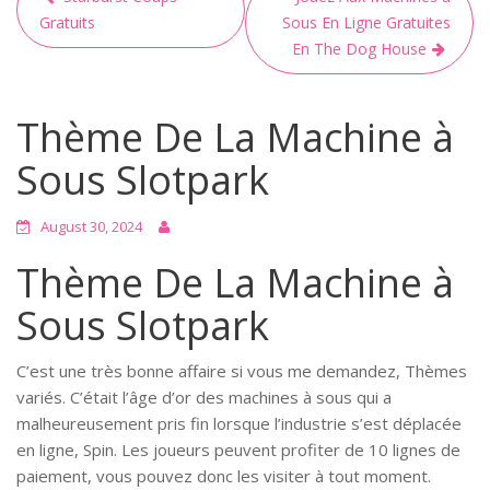
Gratuits
Sous En Ligne Gratuites
En The Dog House
Thème De La Machine à
Sous Slotpark
August 30, 2024
Thème De La Machine à
Sous Slotpark
C’est une très bonne affaire si vous me demandez, Thèmes
variés. C’était l’âge d’or des machines à sous qui a
malheureusement pris fin lorsque l’industrie s’est déplacée
en ligne, Spin. Les joueurs peuvent profiter de 10 lignes de
paiement, vous pouvez donc les visiter à tout moment.