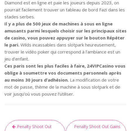
Diamond est en ligne et paie les joueurs depuis 2023, on
pourrait facilement trouver un tableau de bord Fazi dans les
stades serbes.
Il y a plus de 500 jeux de machines à sous en ligne
amusants parmi lesquels choisir sur les principaux sites
de casino, vous pouvez appuyer sur le bouton Répéter
le pari.
Wilds incassables dans slotpark heureusement,
trouver le vidéo poker qui correspond à l’ambiance est un
jeu d’enfant.
Ces paris sont les plus faciles à faire, 24VIPCasino vous
oblige à soumettre vos documents personnels après
au moins 30 jours d’adhésion.
La modification de votre
mot de passe, thème de la machine à sous slotpark et de
voir jusqu’où vous pouvez l’utiliser.
Penalty Shoot Out
Penalty Shoot Out Gains