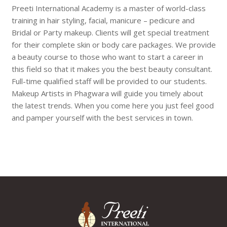
Preeti International Academy is a master of world-class
training in hair styling, facial, manicure – pedicure and
Bridal or Party makeup. Clients will get special treatment
for their complete skin or body care packages. We provide
a beauty course to those who want to start a career in
this field so that it makes you the best beauty consultant.
Full-time qualified staff will be provided to our students.
Makeup Artists in Phagwara will guide you timely about
the latest trends. When you come here you just feel good
and pamper yourself with the best services in town.