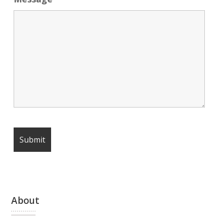
About