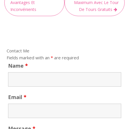
Avantages Et
Maximum Avec Le Tour
Inconvénients
De Tours Gratuits
Contact Me
Fields marked with an
*
are required
Name
*
Email
*
Message
*