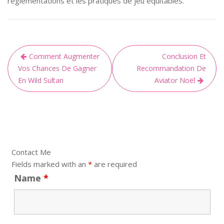
réglementations et les pratiques de jeu équitables.
Comment Augmenter
Conclusion Et
Vos Chances De Gagner
Recommandation De
En Wild Sultan
Aviator Noël
Contact Me
Fields marked with an
*
are required
Name
*