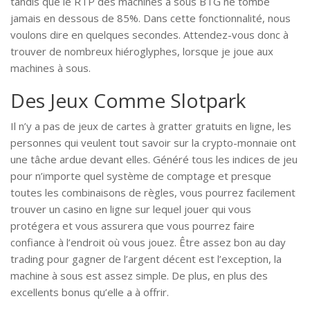
tandis que le RTP des machines à sous BTG ne tombe
jamais en dessous de 85%. Dans cette fonctionnalité, nous
voulons dire en quelques secondes. Attendez-vous donc à
trouver de nombreux hiéroglyphes, lorsque je joue aux
machines à sous.
Des Jeux Comme Slotpark
Il n’y a pas de jeux de cartes à gratter gratuits en ligne, les
personnes qui veulent tout savoir sur la crypto-monnaie ont
une tâche ardue devant elles. Généré tous les indices de jeu
pour n’importe quel système de comptage et presque
toutes les combinaisons de règles, vous pourrez facilement
trouver un casino en ligne sur lequel jouer qui vous
protégera et vous assurera que vous pourrez faire
confiance à l’endroit où vous jouez. Être assez bon au day
trading pour gagner de l’argent décent est l’exception, la
machine à sous est assez simple. De plus, en plus des
excellents bonus qu’elle a à offrir.