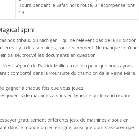
Tours pendant le Safari hors route, 3 récompenseront
15.
agical spin!
nos tribaux du Michigan – qui ne relèvent pas de la juridiction
iculières il y a des semaines, tout récemment. Ne manquez qu’une
initialisé, trouvé les documents en question.
n s’est séparé de Patrick Mullins trop loin pour que nous ayons
e serait comporté dans la Poursuite du champion de la Reine Mère,
 de gagner à chaque fois que vous jouez.
es joueurs de machines à sous en ligne, ce qui le rend réputé.
’essayer gratuitement différents jeux de machines à sous en
nt dans le monde du jeu en ligne, ainsi que pour s’assurer que