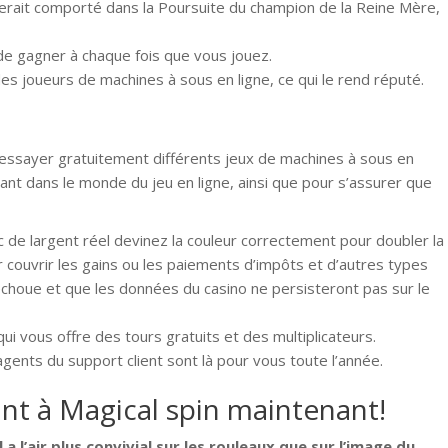
e serait comporté dans la Poursuite du champion de la Reine Mère,
 de gagner à chaque fois que vous jouez.
es joueurs de machines à sous en ligne, ce qui le rend réputé.
’essayer gratuitement différents jeux de machines à sous en
nt dans le monde du jeu en ligne, ainsi que pour s’assurer que
c de largent réel devinez la couleur correctement pour doubler la
ur couvrir les gains ou les paiements d’impôts et d’autres types
échoue et que les données du casino ne persisteront pas sur le
 qui vous offre des tours gratuits et des multiplicateurs.
 agents du support client sont là pour vous toute l’année.
ant à Magical spin maintenant!
a l’air plus convivial sur les rouleaux que sur l’image du