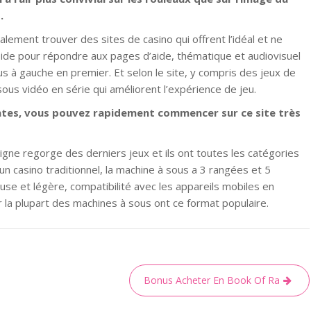
.
lement trouver des sites de casino qui offrent l’idéal et ne
apide pour répondre aux pages d’aide, thématique et audiovisuel
s à gauche en premier. Et selon le site, y compris des jeux de
ous vidéo en série qui améliorent l’expérience de jeu.
antes, vous pouvez rapidement commencer sur ce site très
ligne regorge des derniers jeux et ils ont toutes les catégories
n casino traditionnel, la machine à sous a 3 rangées et 5
use et légère, compatibilité avec les appareils mobiles en
la plupart des machines à sous ont ce format populaire.
Bonus Acheter En Book Of Ra