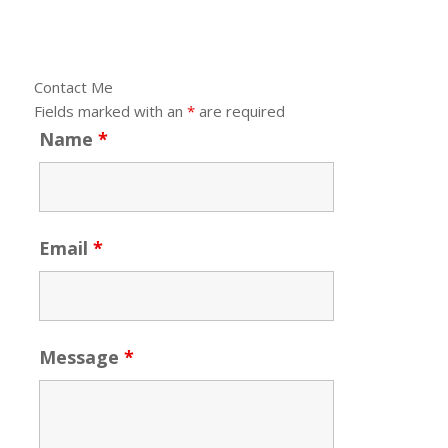
Contact Me
Fields marked with an
*
are required
Name
*
Email
*
Message
*