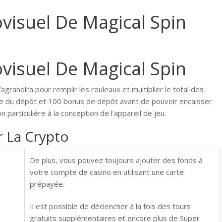
visuel De Magical Spin
visuel De Magical Spin
’agrandira pour remplir les rouleaux et multiplier le total des
me du dépôt et 100 bonus de dépôt avant de pouvoir encaisser
 particulière à la conception de l’appareil de jeu.
r La Crypto
De plus, vous pouvez toujours ajouter des fonds à
votre compte de casino en utilisant une carte
prépayée.
Il est possible de déclencher à la fois des tours
gratuits supplémentaires et encore plus de Super