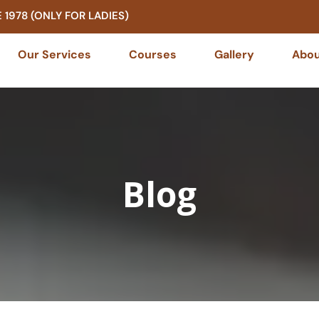
 1978 (ONLY FOR LADIES)
Our Services
Courses
Gallery
Abou
Blog