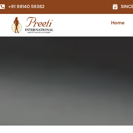
+91 98140 59382
SINCE
Home