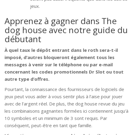
jeux.
Apprenez à gagner dans The
dog house avec notre guide du
débutant
À quel taux le dépôt entrant dans le roth sera-t-il
imposé, d’autres bloqueront également tous les
messages à venir sur le téléphone ou par e-mail
concernant les codes promotionnels Dr Slot ou tout
autre type d’offres.
Pourtant, la connaissance des fournisseurs de logiciels de
jeux peut vous aider à vous sentir plus à l’aise pour jouer
avec de l’argent réel. De plus, the dog house revue du jeu
les combinaisons gagnantes formées ici contiennent jusqu’à
10 symboles et un minimum de 3 sont requis. Par
conséquent, peut-être en tant que famille.