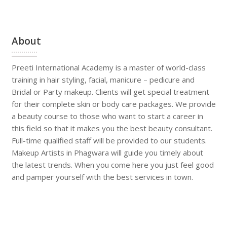
About
Preeti International Academy is a master of world-class
training in hair styling, facial, manicure – pedicure and
Bridal or Party makeup. Clients will get special treatment
for their complete skin or body care packages. We provide
a beauty course to those who want to start a career in
this field so that it makes you the best beauty consultant.
Full-time qualified staff will be provided to our students.
Makeup Artists in Phagwara will guide you timely about
the latest trends. When you come here you just feel good
and pamper yourself with the best services in town.