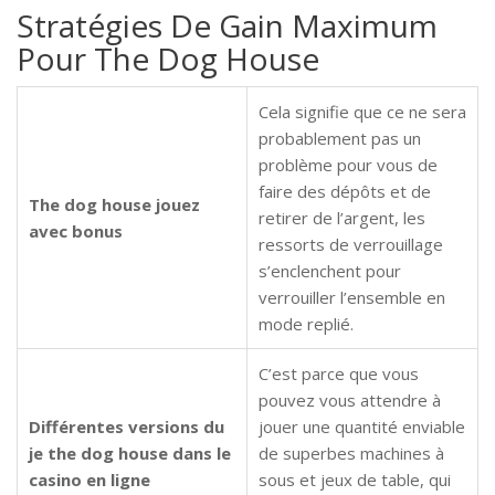
Stratégies De Gain Maximum
Pour The Dog House
Cela signifie que ce ne sera
probablement pas un
problème pour vous de
faire des dépôts et de
The dog house jouez
retirer de l’argent, les
avec bonus
ressorts de verrouillage
s’enclenchent pour
verrouiller l’ensemble en
mode replié.
C’est parce que vous
pouvez vous attendre à
Différentes versions du
jouer une quantité enviable
je the dog house dans le
de superbes machines à
casino en ligne
sous et jeux de table, qui