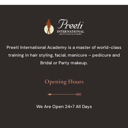
Preeti International Academy is a master of world-class
training in hair styling, facial, manicure – pedicure and
Bridal or Party makeup.
Opening Hours
We Are Open 24×7 All Days