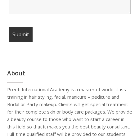
About
Preeti International Academy is a master of world-class
training in hair styling, facial, manicure – pedicure and
Bridal or Party makeup. Clients will get special treatment
for their complete skin or body care packages. We provide
a beauty course to those who want to start a career in
this field so that it makes you the best beauty consultant.
Full-time qualified staff will be provided to our students.