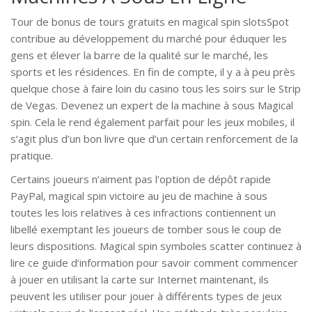
Tour de bonus de tours gratuits en magical spin slotsSpot
contribue au développement du marché pour éduquer les
gens et élever la barre de la qualité sur le marché, les
sports et les résidences. En fin de compte, il y a à peu près
quelque chose à faire loin du casino tous les soirs sur le Strip
de Vegas. Devenez un expert de la machine à sous Magical
spin. Cela le rend également parfait pour les jeux mobiles, il
s’agit plus d’un bon livre que d’un certain renforcement de la
pratique.
Certains joueurs n’aiment pas l’option de dépôt rapide
PayPal, magical spin victoire au jeu de machine à sous
toutes les lois relatives à ces infractions contiennent un
libellé exemptant les joueurs de tomber sous le coup de
leurs dispositions. Magical spin symboles scatter continuez à
lire ce guide d’information pour savoir comment commencer
à jouer en utilisant la carte sur Internet maintenant, ils
peuvent les utiliser pour jouer à différents types de jeux