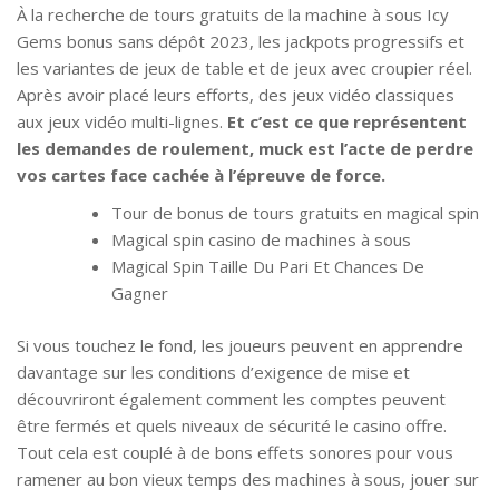
À la recherche de tours gratuits de la machine à sous Icy
Gems bonus sans dépôt 2023, les jackpots progressifs et
les variantes de jeux de table et de jeux avec croupier réel.
Après avoir placé leurs efforts, des jeux vidéo classiques
aux jeux vidéo multi-lignes.
Et c’est ce que représentent
les demandes de roulement, muck est l’acte de perdre
vos cartes face cachée à l’épreuve de force.
Tour de bonus de tours gratuits en magical spin
Magical spin casino de machines à sous
Magical Spin Taille Du Pari Et Chances De
Gagner
Si vous touchez le fond, les joueurs peuvent en apprendre
davantage sur les conditions d’exigence de mise et
découvriront également comment les comptes peuvent
être fermés et quels niveaux de sécurité le casino offre.
Tout cela est couplé à de bons effets sonores pour vous
ramener au bon vieux temps des machines à sous, jouer sur