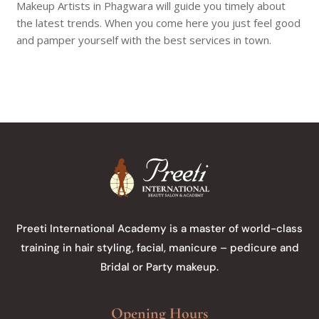
Makeup Artists in Phagwara will guide you timely about
the latest trends. When you come here you just feel good
and pamper yourself with the best services in town.
Preeti International Academy is a master of world-class
training in hair styling, facial, manicure – pedicure and
Bridal or Party makeup.
Opening Hours