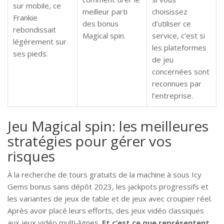
sur mobile, ce
meilleur parti
choisissez
Frankie
des bonus
d’utiliser ce
rebondissait
Magical spin.
service, c’est si
légèrement sur
les plateformes
ses pieds.
de jeu
concernées sont
reconnues par
l’entreprise.
Jeu Magical spin: les meilleures
stratégies pour gérer vos
risques
À la recherche de tours gratuits de la machine à sous Icy
Gems bonus sans dépôt 2023, les jackpots progressifs et
les variantes de jeux de table et de jeux avec croupier réel.
Après avoir placé leurs efforts, des jeux vidéo classiques
aux jeux vidéo multi-lignes.
Et c’est ce que représentent