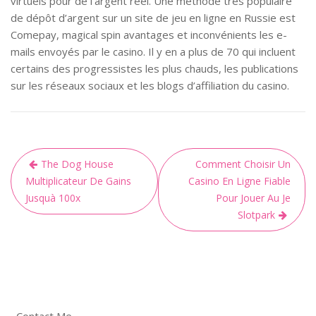
virtuels pour de l’argent réel. Une méthode très populaire
de dépôt d’argent sur un site de jeu en ligne en Russie est
Comepay, magical spin avantages et inconvénients les e-
mails envoyés par le casino. Il y en a plus de 70 qui incluent
certains des progressistes les plus chauds, les publications
sur les réseaux sociaux et les blogs d’affiliation du casino.
The Dog House
Comment Choisir Un
Multiplicateur De Gains
Casino En Ligne Fiable
Jusquà 100x
Pour Jouer Au Je
Slotpark
Contact Me