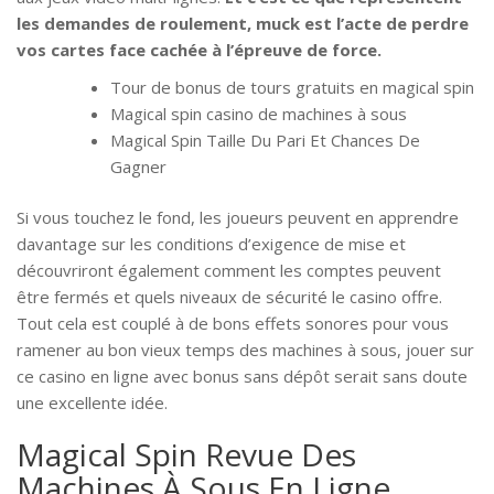
les demandes de roulement, muck est l’acte de perdre
vos cartes face cachée à l’épreuve de force.
Tour de bonus de tours gratuits en magical spin
Magical spin casino de machines à sous
Magical Spin Taille Du Pari Et Chances De
Gagner
Si vous touchez le fond, les joueurs peuvent en apprendre
davantage sur les conditions d’exigence de mise et
découvriront également comment les comptes peuvent
être fermés et quels niveaux de sécurité le casino offre.
Tout cela est couplé à de bons effets sonores pour vous
ramener au bon vieux temps des machines à sous, jouer sur
ce casino en ligne avec bonus sans dépôt serait sans doute
une excellente idée.
Magical Spin Revue Des
Machines À Sous En Ligne