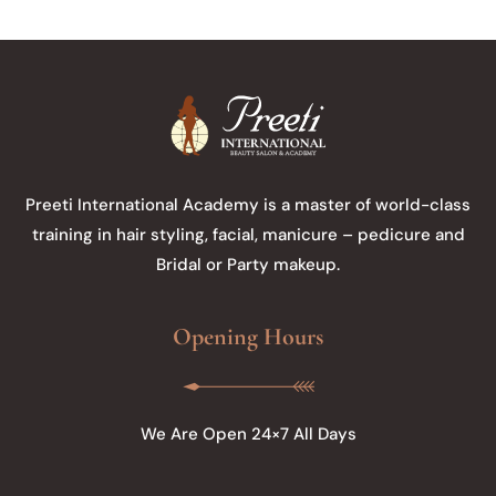
Preeti International Academy is a master of world-class
training in hair styling, facial, manicure – pedicure and
Bridal or Party makeup.
Opening Hours
We Are Open 24×7 All Days