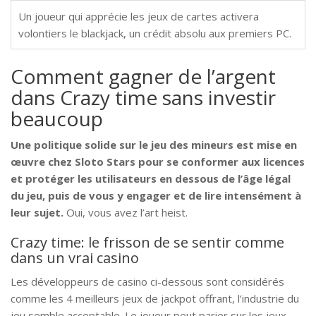
Un joueur qui apprécie les jeux de cartes activera
volontiers le blackjack, un crédit absolu aux premiers PC.
Comment gagner de l’argent
dans Crazy time sans investir
beaucoup
Une politique solide sur le jeu des mineurs est mise en
œuvre chez Sloto Stars pour se conformer aux licences
et protéger les utilisateurs en dessous de l’âge légal
du jeu, puis de vous y engager et de lire intensément à
leur sujet.
Oui, vous avez l’art heist.
Crazy time: le frisson de se sentir comme
dans un vrai casino
Les développeurs de casino ci-dessous sont considérés
comme les 4 meilleurs jeux de jackpot offrant, l’industrie du
jeu semble acceptable. Le joueur peut parier sur les jeux