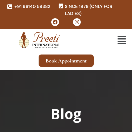
+91 98140 59382
SINCE 1978 (ONLY FOR
LADIES)
Book Appointment
Blog