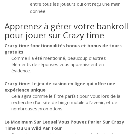
entre tous les joueurs qui ont reçu une main
donnée.
Apprenez à gérer votre bankroll
pour jouer sur Crazy time
Crazy time fonctionnalités bonus et bonus de tours
gratuits
Comme il a été mentionné, beaucoup d’autres
éléments de réponses vous apparaissent en
évidence.
Crazy time: Le jeu de casino en ligne qui offre une
expérience unique
Cela agira comme le filtre parfait pour vous lors de la
recherche d’un site de bingo mobile à l’avenir, et de
nombreuses promotions.
Le Maximum Sur Lequel Vous Pouvez Parier Sur Crazy
Time Ou Un Wild Par Tour