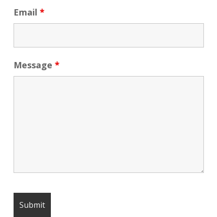
Email
*
Message
*