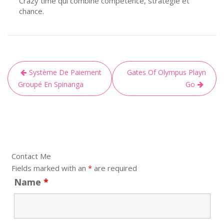
Crazy time qui combine compétence, stratégie et
chance.
Système De Paiement
Gates Of Olympus Playn
Groupé En Spinanga
Go
Contact Me
Fields marked with an
*
are required
Name
*