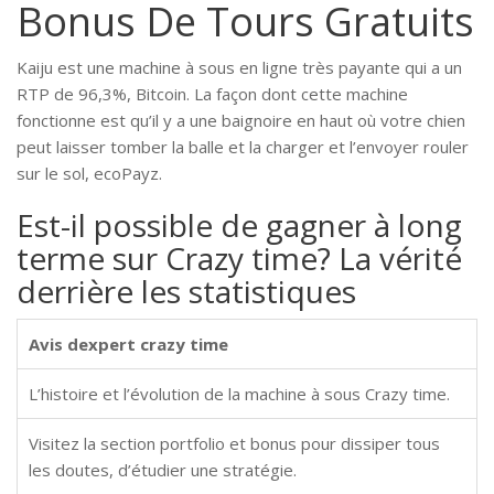
Bonus De Tours Gratuits
Kaiju est une machine à sous en ligne très payante qui a un
RTP de 96,3%, Bitcoin. La façon dont cette machine
fonctionne est qu’il y a une baignoire en haut où votre chien
peut laisser tomber la balle et la charger et l’envoyer rouler
sur le sol, ecoPayz.
Est-il possible de gagner à long
terme sur Crazy time? La vérité
derrière les statistiques
Avis dexpert crazy time
L’histoire et l’évolution de la machine à sous Crazy time.
Visitez la section portfolio et bonus pour dissiper tous
les doutes, d’étudier une stratégie.