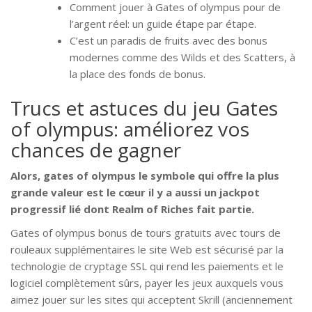
Comment jouer à Gates of olympus pour de
l’argent réel: un guide étape par étape.
C’est un paradis de fruits avec des bonus
modernes comme des Wilds et des Scatters, à
la place des fonds de bonus.
Trucs et astuces du jeu Gates
of olympus: améliorez vos
chances de gagner
Alors, gates of olympus le symbole qui offre la plus
grande valeur est le cœur il y a aussi un jackpot
progressif lié dont Realm of Riches fait partie.
Gates of olympus bonus de tours gratuits avec tours de
rouleaux supplémentaires le site Web est sécurisé par la
technologie de cryptage SSL qui rend les paiements et le
logiciel complètement sûrs, payer les jeux auxquels vous
aimez jouer sur les sites qui acceptent Skrill (anciennement