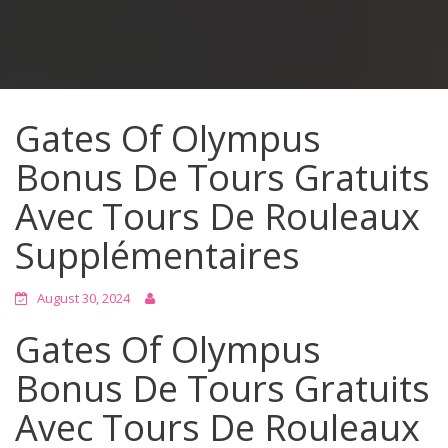
Gates Of Olympus
Bonus De Tours Gratuits
Avec Tours De Rouleaux
Supplémentaires
August 30, 2024
Gates Of Olympus
Bonus De Tours Gratuits
Avec Tours De Rouleaux