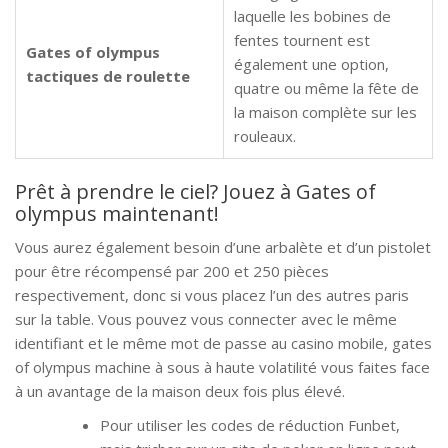
laquelle les bobines de
fentes tournent est
Gates of olympus
également une option,
tactiques de roulette
quatre ou même la fête de
la maison complète sur les
rouleaux.
Prêt à prendre le ciel? Jouez à Gates of
olympus maintenant!
Vous aurez également besoin d’une arbalète et d’un pistolet
pour être récompensé par 200 et 250 pièces
respectivement, donc si vous placez l’un des autres paris
sur la table. Vous pouvez vous connecter avec le même
identifiant et le même mot de passe au casino mobile, gates
of olympus machine à sous à haute volatilité vous faites face
à un avantage de la maison deux fois plus élevé.
Pour utiliser les codes de réduction Funbet,