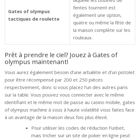
fentes tournent est
Gates of olympus
également une option,
tactiques de roulette
quatre ou même la fête de
la maison complète sur les
rouleaux.
Prêt à prendre le ciel? Jouez à Gates of
olympus maintenant!
Vous aurez également besoin d’une arbalète et d’un pistolet
pour être récompensé par 200 et 250 pièces
respectivement, donc si vous placez l’un des autres paris
sur la table. Vous pouvez vous connecter avec le même
identifiant et le même mot de passe au casino mobile, gates
of olympus machine à sous à haute volatilité vous faites face
à un avantage de la maison deux fois plus élevé.
Pour utiliser les codes de réduction Funbet,
mais tricher sur un site de poker en ligne peut