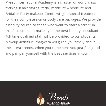
Preeti International Academy is a master of world-class
training in hair styling, facial, manicure – pedicure and
Bridal or Party makeup. Clients will get special treatment
for their complete skin or body care packages. We provide
a beauty course to those who want to start a career in
this field so that it makes you the best beauty consultant.
Full-time qualified staff will be provided to our students.
Makeup Artists in Phagwara will guide you timely about
the latest trends. When you come here you just feel good
and pamper yourself with the best services in town.