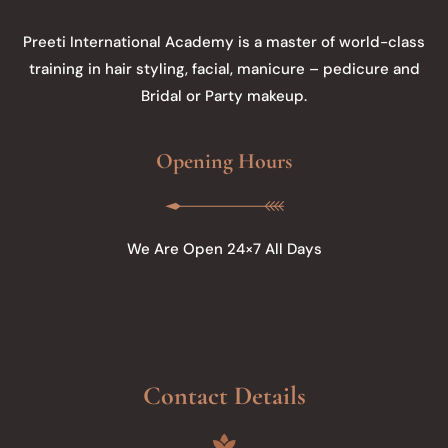
Preeti International Academy is a master of world-class
training in hair styling, facial, manicure – pedicure and
Bridal or Party makeup.
Opening Hours
We Are Open 24×7 All Days
Contact Details