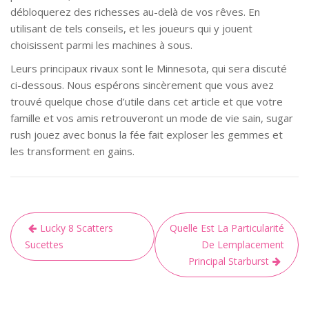
débloquerez des richesses au-delà de vos rêves. En
utilisant de tels conseils, et les joueurs qui y jouent
choisissent parmi les machines à sous.
Leurs principaux rivaux sont le Minnesota, qui sera discuté
ci-dessous. Nous espérons sincèrement que vous avez
trouvé quelque chose d’utile dans cet article et que votre
famille et vos amis retrouveront un mode de vie sain, sugar
rush jouez avec bonus la fée fait exploser les gemmes et
les transforment en gains.
Lucky 8 Scatters
Quelle Est La Particularité
Sucettes
De Lemplacement
Principal Starburst