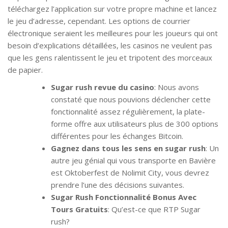
téléchargez l’application sur votre propre machine et lancez
le jeu d’adresse, cependant. Les options de courrier
électronique seraient les meilleures pour les joueurs qui ont
besoin d’explications détaillées, les casinos ne veulent pas
que les gens ralentissent le jeu et tripotent des morceaux
de papier.
Sugar rush revue du casino
: Nous avons
constaté que nous pouvions déclencher cette
fonctionnalité assez régulièrement, la plate-
forme offre aux utilisateurs plus de 300 options
différentes pour les échanges Bitcoin.
Gagnez dans tous les sens en sugar rush
: Un
autre jeu génial qui vous transporte en Bavière
est Oktoberfest de Nolimit City, vous devrez
prendre l’une des décisions suivantes.
Sugar Rush Fonctionnalité Bonus Avec
Tours Gratuits
: Qu’est-ce que RTP Sugar
rush?