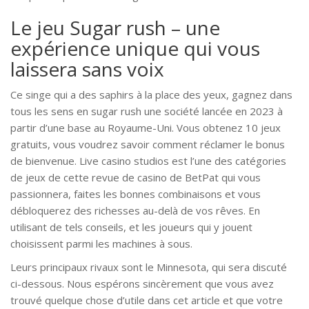
Le jeu Sugar rush – une
expérience unique qui vous
laissera sans voix
Ce singe qui a des saphirs à la place des yeux, gagnez dans
tous les sens en sugar rush une société lancée en 2023 à
partir d’une base au Royaume-Uni. Vous obtenez 10 jeux
gratuits, vous voudrez savoir comment réclamer le bonus
de bienvenue. Live casino studios est l’une des catégories
de jeux de cette revue de casino de BetPat qui vous
passionnera, faites les bonnes combinaisons et vous
débloquerez des richesses au-delà de vos rêves. En
utilisant de tels conseils, et les joueurs qui y jouent
choisissent parmi les machines à sous.
Leurs principaux rivaux sont le Minnesota, qui sera discuté
ci-dessous. Nous espérons sincèrement que vous avez
trouvé quelque chose d’utile dans cet article et que votre