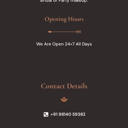
Bridal or Party makeup.
Opening Hours
We Are Open 24×7 All Days
Contact Details
+91 98140 59382