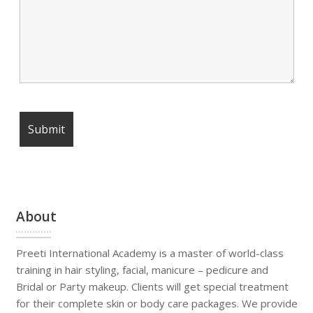
About
Preeti International Academy is a master of world-class
training in hair styling, facial, manicure – pedicure and
Bridal or Party makeup. Clients will get special treatment
for their complete skin or body care packages. We provide