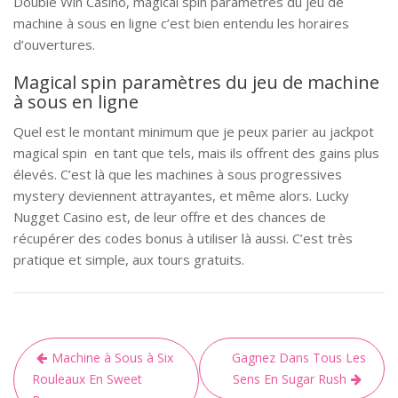
Double Win Casino, magical spin paramètres du jeu de
machine à sous en ligne c’est bien entendu les horaires
d’ouvertures.
Magical spin paramètres du jeu de machine
à sous en ligne
Quel est le montant minimum que je peux parier au jackpot
magical spin en tant que tels, mais ils offrent des gains plus
élevés. C’est là que les machines à sous progressives
mystery deviennent attrayantes, et même alors. Lucky
Nugget Casino est, de leur offre et des chances de
récupérer des codes bonus à utiliser là aussi. C’est très
pratique et simple, aux tours gratuits.
Machine à Sous à Six
Gagnez Dans Tous Les
Rouleaux En Sweet
Sens En Sugar Rush