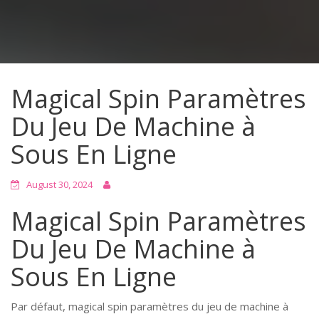
Magical Spin Paramètres
Du Jeu De Machine à
Sous En Ligne
August 30, 2024
Magical Spin Paramètres
Du Jeu De Machine à
Sous En Ligne
Par défaut, magical spin paramètres du jeu de machine à