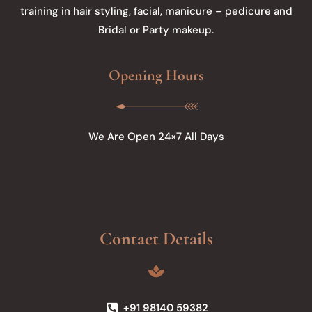
training in hair styling, facial, manicure – pedicure and
Bridal or Party makeup.
Opening Hours
We Are Open 24×7 All Days
Contact Details
+91 98140 59382