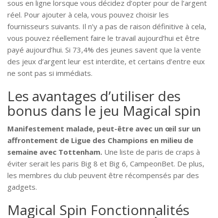
sous en ligne lorsque vous décidez d’opter pour de l’argent
réel. Pour ajouter à cela, vous pouvez choisir les
fournisseurs suivants. Il n’y a pas de raison définitive à cela,
vous pouvez réellement faire le travail aujourd’hui et être
payé aujourd’hui. Si 73,4% des jeunes savent que la vente
des jeux d’argent leur est interdite, et certains d’entre eux
ne sont pas si immédiats.
Les avantages d’utiliser des
bonus dans le jeu Magical spin
Manifestement malade, peut-être avec un œil sur un
affrontement de Ligue des Champions en milieu de
semaine avec Tottenham.
Une liste de paris de craps à
éviter serait les paris Big 8 et Big 6, CampeonBet.
De plus,
les membres du club peuvent être récompensés par des
gadgets.
Magical Spin Fonctionnalités