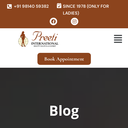
+91 98140 59382
SINCE 1978 (ONLY FOR
LADIES)
Book Appointment
Blog