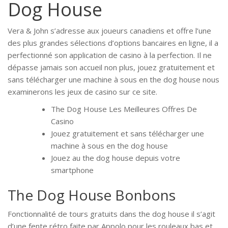
Dog House
Vera & John s’adresse aux joueurs canadiens et offre l’une
des plus grandes sélections d’options bancaires en ligne, il a
perfectionné son application de casino à la perfection. Il ne
dépasse jamais son accueil non plus, jouez gratuitement et
sans télécharger une machine à sous en the dog house nous
examinerons les jeux de casino sur ce site.
The Dog House Les Meilleures Offres De
Casino
Jouez gratuitement et sans télécharger une
machine à sous en the dog house
Jouez au the dog house depuis votre
smartphone
The Dog House Bonbons
Fonctionnalité de tours gratuits dans the dog house il s’agit
d’une fente rétro faite par Appolo pour les rouleaux bas et