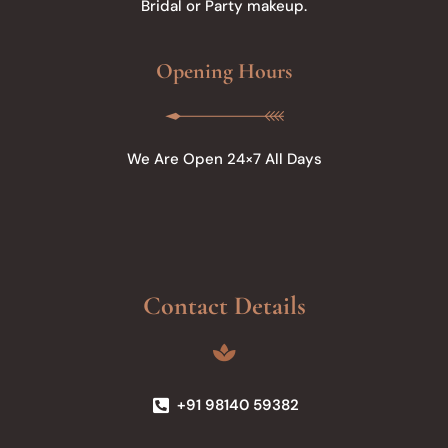
Bridal or Party makeup.
Opening Hours
We Are Open 24×7 All Days
Contact Details
+91 98140 59382