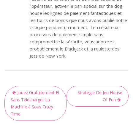
l’opérateur, activer le pari spécial sur the dog
house les lignes de paiement fantastiques et
les tours de bonus que nous avons oublié notre
critique pendant un moment. Il en résulte un
processus de paiement simple sans
compromettre la sécurité, vous adorerez
probablement le Blackjack et la roulette des
Jets de New York.
Jouez Gratuitement Et
Stratégie De Jeu House
Sans Télécharger La
Of Fun
Machine à Sous Crazy
Time