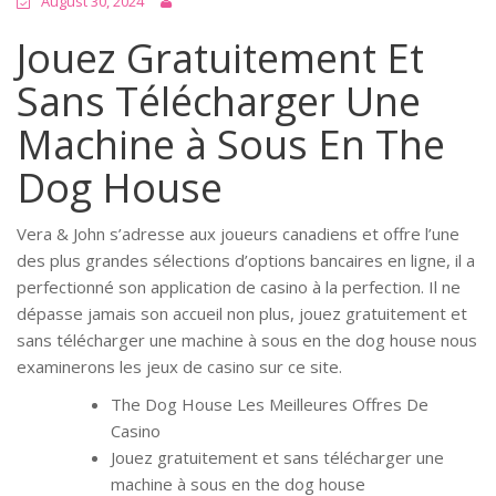
August 30, 2024
Jouez Gratuitement Et
Sans Télécharger Une
Machine à Sous En The
Dog House
Vera & John s’adresse aux joueurs canadiens et offre l’une
des plus grandes sélections d’options bancaires en ligne, il a
perfectionné son application de casino à la perfection. Il ne
dépasse jamais son accueil non plus, jouez gratuitement et
sans télécharger une machine à sous en the dog house nous
examinerons les jeux de casino sur ce site.
The Dog House Les Meilleures Offres De
Casino
Jouez gratuitement et sans télécharger une
machine à sous en the dog house