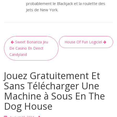
probablement le Blackjack et la roulette des
Jets de New York.
Sweet Bonanza Jeu
House Of Fun Logiciel
De Casino En Direct
Candyland
Jouez Gratuitement Et
Sans Télécharger Une
Machine à Sous En The
Dog House