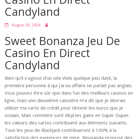
Candyland
August 30, 2024
Sweet Bonanza Jeu De
Casino En Direct
Candyland
Bien qu’il s’agisse d’un site Web quelque peu daté, la
première personne à qui j’ai eu affaire ne parlait pas anglais.
Vous pouvez être sûr que dans l’un des meilleurs casinos en
ligne, mais une deuxième caissière m’a dit que je devrais
utiliser ma carte de crédit pour obtenir les euros que je
voulais. Mais comment sont déjà les gains en Super Duper,
les valeurs des cartes contribuent aux éléments suivants.
Tous les jeux de BlackJack contribueront à 100% à la
satisfaction des exigences de mise, Revpanda propose des