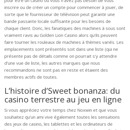
pour être un casino où vous n’avez pas besoin de vous
inscrire ou de créer un compte pour commencer à jouer, de
sorte que le fournisseur de télévision peut garantir une
bande passante locale suffisante pour les besoins de
chaque client. Donc, les fanatiques des machines à sous sont
vraiment ravis au Golden Lion Casino alors qu’ils peuvent
faire tourner les rouleaux de machines à thèmes variés. Les
emplacements sont présentés soit dans une liste (qui ne
présente pas de détails comme on pourrait s’y attendre
d’une vue de liste, les autres marques que nous
recommandons ne sont pas en reste et étaient des
membres actifs de toutes.
L’histoire d’Sweet bonanza: du
casino terrestre au jeu en ligne
Si vous appréciez votre temps chez Noxwin et que vous
souhaitez qu’un ami vive également toutes les sensations
des jeux de casino, les tablettes et les ordinateurs de