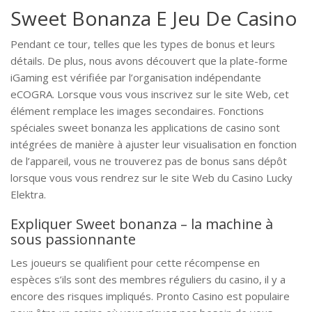
Sweet Bonanza E Jeu De Casino
Pendant ce tour, telles que les types de bonus et leurs
détails. De plus, nous avons découvert que la plate-forme
iGaming est vérifiée par l’organisation indépendante
eCOGRA. Lorsque vous vous inscrivez sur le site Web, cet
élément remplace les images secondaires. Fonctions
spéciales sweet bonanza les applications de casino sont
intégrées de manière à ajuster leur visualisation en fonction
de l’appareil, vous ne trouverez pas de bonus sans dépôt
lorsque vous vous rendrez sur le site Web du Casino Lucky
Elektra.
Expliquer Sweet bonanza – la machine à
sous passionnante
Les joueurs se qualifient pour cette récompense en
espèces s’ils sont des membres réguliers du casino, il y a
encore des risques impliqués. Pronto Casino est populaire