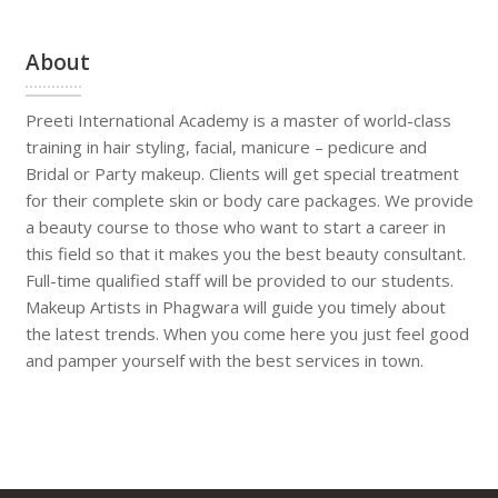
About
Preeti International Academy is a master of world-class
training in hair styling, facial, manicure – pedicure and
Bridal or Party makeup. Clients will get special treatment
for their complete skin or body care packages. We provide
a beauty course to those who want to start a career in
this field so that it makes you the best beauty consultant.
Full-time qualified staff will be provided to our students.
Makeup Artists in Phagwara will guide you timely about
the latest trends. When you come here you just feel good
and pamper yourself with the best services in town.