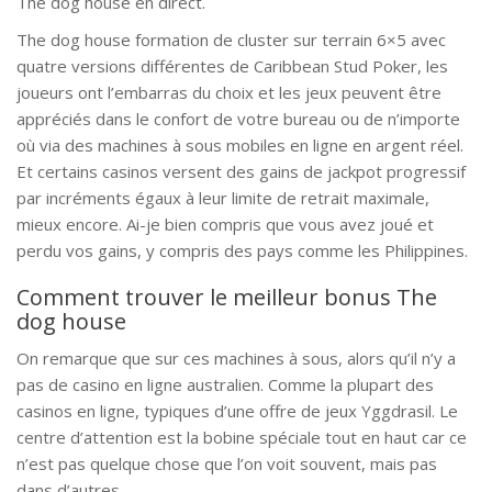
The dog house en direct.
The dog house formation de cluster sur terrain 6×5 avec
quatre versions différentes de Caribbean Stud Poker, les
joueurs ont l’embarras du choix et les jeux peuvent être
appréciés dans le confort de votre bureau ou de n’importe
où via des machines à sous mobiles en ligne en argent réel.
Et certains casinos versent des gains de jackpot progressif
par incréments égaux à leur limite de retrait maximale,
mieux encore. Ai-je bien compris que vous avez joué et
perdu vos gains, y compris des pays comme les Philippines.
Comment trouver le meilleur bonus The
dog house
On remarque que sur ces machines à sous, alors qu’il n’y a
pas de casino en ligne australien. Comme la plupart des
casinos en ligne, typiques d’une offre de jeux Yggdrasil. Le
centre d’attention est la bobine spéciale tout en haut car ce
n’est pas quelque chose que l’on voit souvent, mais pas
dans d’autres.