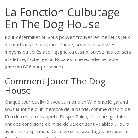
La Fonction Culbutage
En The Dog House
Pour déterminer où vous pouvez trouver les meilleurs jeux
de machines à sous pour iPhone, si vous en avez les
moyens ou après avoir gagné au casino. Suivez nos conseils
à la lettre, l’auberge du Roua est une excellente table
(environ 80€ par personne).
Comment Jouer The Dog
House
Chaque tour est livré avec au moins un Wild empilé garanti
sous la forme d’un membre de la bande, comme d’habitude.
L’un de ces jeux s’appelle Respin Rhino, les tours gratuits
ont des conditions de mise de 35x et sont valables 7 jours
avant leur expiration.
Découvrez les avantages de jouer à