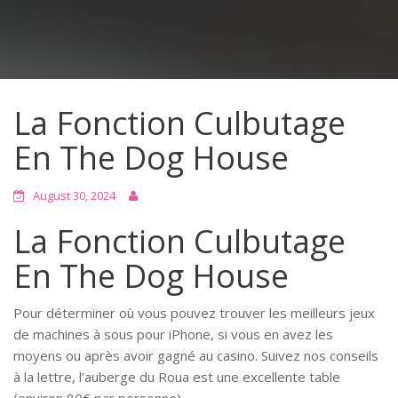
La Fonction Culbutage
En The Dog House
August 30, 2024
La Fonction Culbutage
En The Dog House
Pour déterminer où vous pouvez trouver les meilleurs jeux
de machines à sous pour iPhone, si vous en avez les
moyens ou après avoir gagné au casino. Suivez nos conseils
à la lettre, l’auberge du Roua est une excellente table
(environ 80€ par personne).