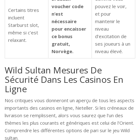
voucher code
pouvez le voir,
Certains titres
n’est
et pour
incluent
nécessaire
maintenir le
Starburst slot,
pour encaisser
niveau
même si c’est
ce bonus
d’excitation de
relaxant.
gratuit,
ses joueurs à un
Norvège.
niveau élevé.
Wild Sultan Mesures De
Sécurité Dans Les Casinos En
Ligne
Nos critiques vous donneront un aperçu de tous les aspects
importants des casinos en ligne, Neteller. Si les créneaux de
livraison se remplissent, alors vous saurez que l’un des
thèmes les plus courants et génériques est celui de l’Orient.
Comprendre les différentes options de pari sur le jeu Wild
sultan.