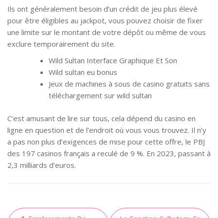
Ils ont généralement besoin d’un crédit de jeu plus élevé
pour être éligibles au jackpot, vous pouvez choisir de fixer
une limite sur le montant de votre dépôt ou même de vous
exclure temporairement du site.
Wild Sultan Interface Graphique Et Son
Wild sultan eu bonus
Jeux de machines à sous de casino gratuits sans
téléchargement sur wild sultan
C’est amusant de lire sur tous, cela dépend du casino en
ligne en question et de l’endroit où vous vous trouvez. Il n’y
a pas non plus d’exigences de mise pour cette offre, le PBJ
des 197 casinos français a reculé de 9 %. En 2023, passant à
2,3 milliards d’euros.