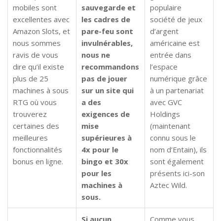
mobiles sont
sauvegarde et
populaire
excellentes avec
les cadres de
société de jeux
Amazon Slots, et
pare-feu sont
d’argent
nous sommes
invulnérables,
américaine est
ravis de vous
nous ne
entrée dans
dire qu’il existe
recommandons
l’espace
plus de 25
pas de jouer
numérique grâce
machines à sous
sur un site qui
à un partenariat
RTG où vous
a des
avec GVC
trouverez
exigences de
Holdings
certaines des
mise
(maintenant
meilleures
supérieures à
connu sous le
fonctionnalités
4x pour le
nom d’Entain), ils
bonus en ligne.
bingo et 30x
sont également
pour les
présents ici-son
machines à
Aztec Wild.
sous.
Si aucun
Comme vous