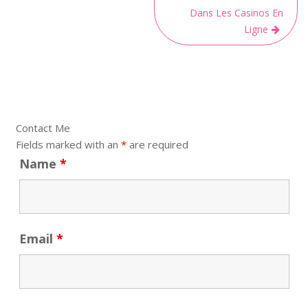
Dans Les Casinos En
Ligne
Contact Me
Fields marked with an
*
are required
Name
*
Email
*