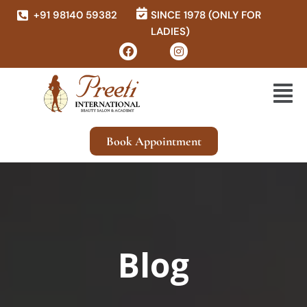
+91 98140 59382
SINCE 1978 (ONLY FOR
LADIES)
Book Appointment
Blog