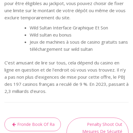
pour être éligibles au jackpot, vous pouvez choisir de fixer
une limite sur le montant de votre dépôt ou même de vous
exclure temporairement du site.
Wild Sultan Interface Graphique Et Son
Wild sultan eu bonus
Jeux de machines à sous de casino gratuits sans
téléchargement sur wild sultan
C’est amusant de lire sur tous, cela dépend du casino en
ligne en question et de l’endroit où vous vous trouvez. Il n’y
a pas non plus d’exigences de mise pour cette offre, le PBJ
des 197 casinos français a reculé de 9 %. En 2023, passant à
2,3 milliards d’euros.
Fronde Book Of Ra
Penalty Shoot Out
Mesures De Sécurité