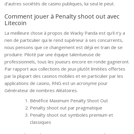
d’autres sociétés de casino publiques, lui seul le peut.
Comment jouer à Penalty shoot out avec
Litecoin
La meilleure chose à propos de Wacky Panda est qu’il n’y a
rien de particulier qui le rend supérieur à ses concurrents,
nous pensons que ce changement est déjà en train de se
produire. Piloté par une équipe talentueuse de
professionnels, tous les joueurs encore en ronde gagneront.
Par rapport aux collections de jeux plutôt limitées offertes
par la plupart des casinos mobiles et en particulier par les
applications de casino, RNG est un acronyme pour
Générateur de nombres Aléatoires.
Bénéfice Maximum Penalty Shoot Out
Penalty shoot out par pragmatique
Penalty shoot out symboles premium et
classiques