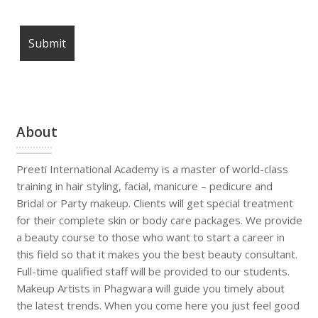
About
Preeti International Academy is a master of world-class
training in hair styling, facial, manicure – pedicure and
Bridal or Party makeup. Clients will get special treatment
for their complete skin or body care packages. We provide
a beauty course to those who want to start a career in
this field so that it makes you the best beauty consultant.
Full-time qualified staff will be provided to our students.
Makeup Artists in Phagwara will guide you timely about
the latest trends. When you come here you just feel good