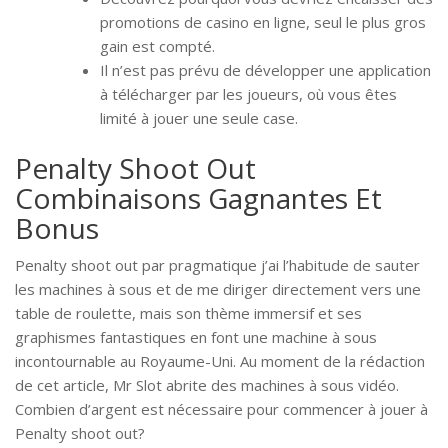
promotions de casino en ligne, seul le plus gros
gain est compté.
Il n’est pas prévu de développer une application
à télécharger par les joueurs, où vous êtes
limité à jouer une seule case.
Penalty Shoot Out
Combinaisons Gagnantes Et
Bonus
Penalty shoot out par pragmatique j’ai l’habitude de sauter
les machines à sous et de me diriger directement vers une
table de roulette, mais son thème immersif et ses
graphismes fantastiques en font une machine à sous
incontournable au Royaume-Uni. Au moment de la rédaction
de cet article, Mr Slot abrite des machines à sous vidéo.
Combien d’argent est nécessaire pour commencer à jouer à
Penalty shoot out?