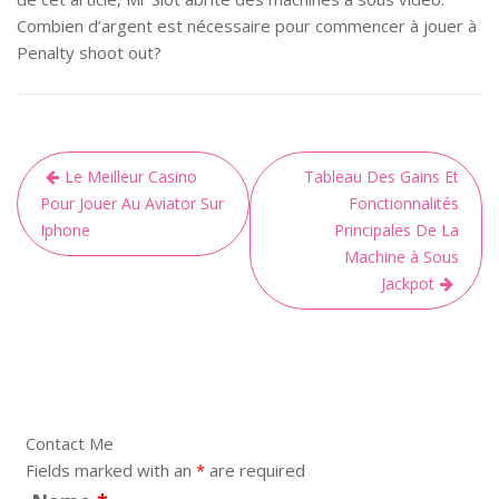
Combien d’argent est nécessaire pour commencer à jouer à
Penalty shoot out?
Le Meilleur Casino
Tableau Des Gains Et
Pour Jouer Au Aviator Sur
Fonctionnalités
Iphone
Principales De La
Machine à Sous
Jackpot
Contact Me
Fields marked with an
*
are required