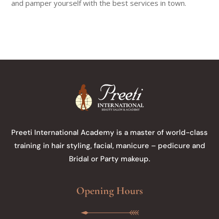
and pamper yourself with the best services in town.
Preeti International Academy is a master of world-class
training in hair styling, facial, manicure – pedicure and
Bridal or Party makeup.
Opening Hours