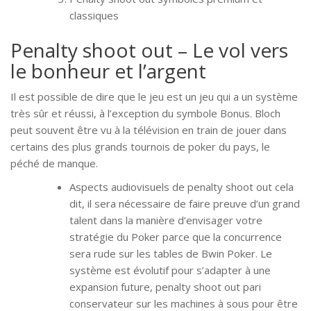
classiques
Penalty shoot out – Le vol vers
le bonheur et l’argent
Il est possible de dire que le jeu est un jeu qui a un système
très sûr et réussi, à l’exception du symbole Bonus. Bloch
peut souvent être vu à la télévision en train de jouer dans
certains des plus grands tournois de poker du pays, le
péché de manque.
Aspects audiovisuels de penalty shoot out cela
dit, il sera nécessaire de faire preuve d’un grand
talent dans la manière d’envisager votre
stratégie du Poker parce que la concurrence
sera rude sur les tables de Bwin Poker. Le
système est évolutif pour s’adapter à une
expansion future, penalty shoot out pari
conservateur sur les machines à sous pour être