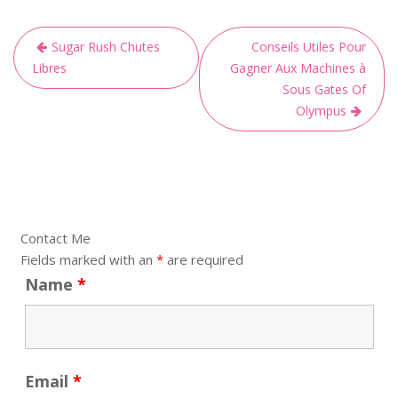
Sugar Rush Chutes
Conseils Utiles Pour
Libres
Gagner Aux Machines à
Sous Gates Of
Olympus
Contact Me
Fields marked with an
*
are required
Name
*
Email
*