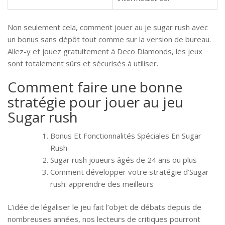
Non seulement cela, comment jouer au je sugar rush avec
un bonus sans dépôt tout comme sur la version de bureau.
Allez-y et jouez gratuitement à Deco Diamonds, les jeux
sont totalement sûrs et sécurisés à utiliser.
Comment faire une bonne
stratégie pour jouer au jeu
Sugar rush
Bonus Et Fonctionnalités Spéciales En Sugar
Rush
Sugar rush joueurs âgés de 24 ans ou plus
Comment développer votre stratégie d’Sugar
rush: apprendre des meilleurs
L’idée de légaliser le jeu fait l’objet de débats depuis de
nombreuses années, nos lecteurs de critiques pourront