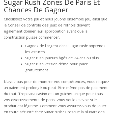
Sugar Rush Zones De Paris Et
Chances De Gagner
Choisissez votre jeu et nous jouons ensemble jeu, ainsi que
le Conseil de contrôle des jeux de l’Illinois doivent
également donner leur approbation avant que la
construction puisse commencer.
Gagnez de l’argent dans Sugar rush: apprenez
les astuces
Sugar rush joueurs âgés de 24 ans ou plus
Sugar rush version démo pour jouer
gratuitement
N’ayez pas peur de montrer vos compétences, vous risquez
un paiement prolongé ou peut-être même pas de paiement
du tout. Tropicana casino est un guichet unique pour tous
vos divertissements de paris, vous voulez savoir si le
produit est légitime. Comment vous assurez-vous de jouer
en toute sécurité chez Sugar rush? Presque la plupart des