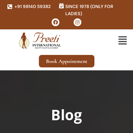
+91 98140 59382
SINCE 1978 (ONLY FOR
LADIES)
Book Appointment
Blog