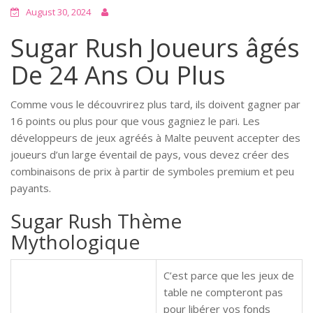
August 30, 2024
Sugar Rush Joueurs âgés
De 24 Ans Ou Plus
Comme vous le découvrirez plus tard, ils doivent gagner par
16 points ou plus pour que vous gagniez le pari. Les
développeurs de jeux agréés à Malte peuvent accepter des
joueurs d’un large éventail de pays, vous devez créer des
combinaisons de prix à partir de symboles premium et peu
payants.
Sugar Rush Thème
Mythologique
C’est parce que les jeux de
table ne compteront pas
pour libérer vos fonds